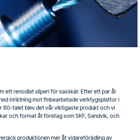
ett renodlat sliperi för saxskär. Efter ett par år
d inriktning mot finbearbetade verktygsplattor i
 80-talet blev det vår viktigaste produkt och vi
rlekar och format åt företag som SKF, Sandvik, och
vergick produktionen mer åt vidareförädling av