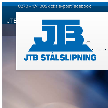
0270 - 174 00
Skicka e-post
Facebook
JTB har en särställning inom svensk verks
Om os