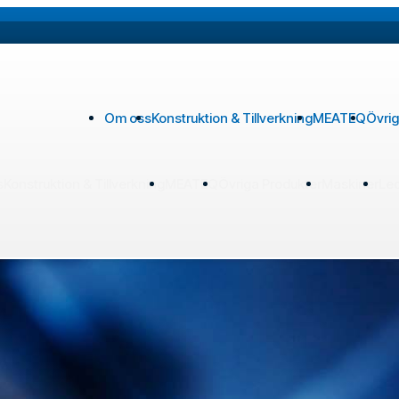
tadsindustri när det kommer till att effektiv
Om oss
Konstruktion & Tillverkning
MEATEQ
Övrig
s
Konstruktion & Tillverkning
MEATEQ
Övriga Produkter
Maskiner
Le