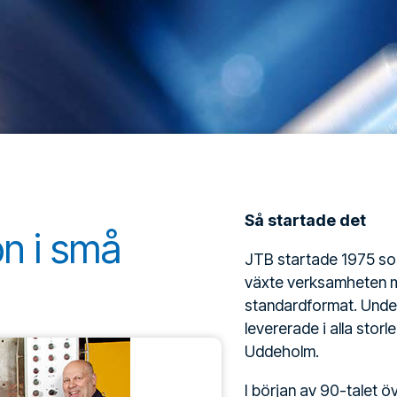
Så startade det
on i små
JTB startade 1975 som 
växte verksamheten me
standardformat. Under
levererade i alla sto
Uddeholm.
I början av 90-talet ö