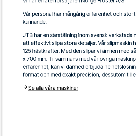
Vi har en återförsäljare i Norge Froster A/S
Vår personal har mångårig erfarenhet och stor
kunnande.
JTB har en särställning inom svensk verkstadsind
att effektivt slipa stora detaljer. Vår slipmaskin 
125 hästkrafter. Med den slipar vi ämnen med 
x 700 mm. Tillsammans med vår övriga maskinp
erfarenhet, kan vi därmed erbjuda helhetslösnin
format och med exakt precision, dessutom till ett
Se alla våra maskiner