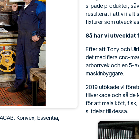
slipade produkter, såv
resulterat i att vi i a
fixturer som utveckla
Så har vi utvecklat
Efter att Tony och Ulr
det med flera cnc-maski
arborrvek och en 5-axl
maskinbyggare.
2019 utökade vi före
tillverkade och sålde
för att mala kött, fisk
slitdelar till dessa.
 ACAB, Konvex, Essentia,