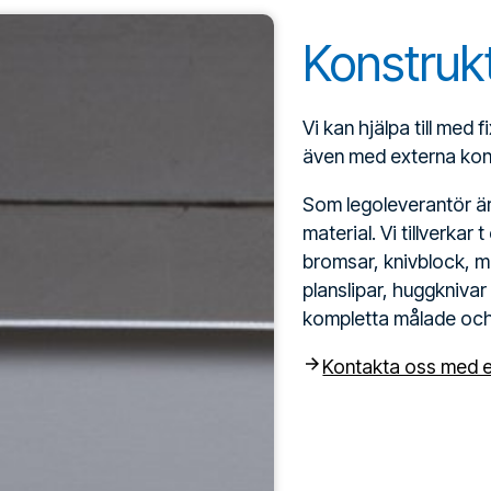
Konstrukt
Vi kan hjälpa till med
även med externa kon
Som legoleverantör är 
material. Vi tillverkar 
bromsar, knivblock, mo
planslipar, huggknivar
kompletta målade oc
Kontakta oss med e