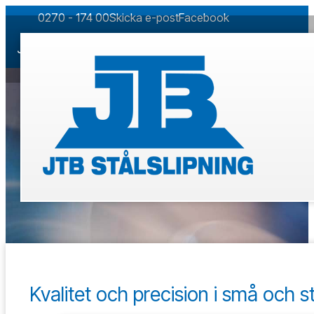
0270 - 174 00
Skicka e-post
Facebook
JTB har en särställning inom svensk verkstadsindustri nä
Kvalitet och precision i små och s