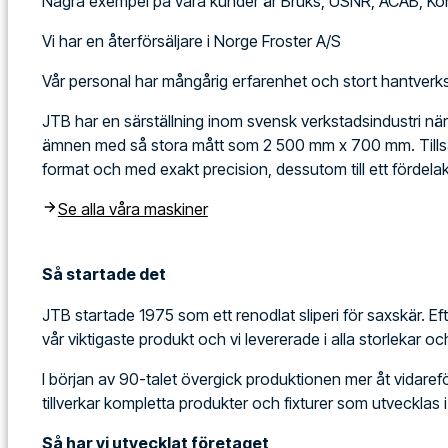
Några exempel på våra kunder är Bruks, USNR, ACAB, Kon
Vi har en återförsäljare i Norge Froster A/S
Vår personal har mångårig erfarenhet och stort hantver
JTB har en särställning inom svensk verkstadsindustri när de
ämnen med så stora mått som 2 500 mm x 700 mm. Tillsam
format och med exakt precision, dessutom till ett fördelakt
Se alla våra maskiner
Så startade det
JTB startade 1975 som ett renodlat sliperi för saxskär. E
vår viktigaste produkt och vi levererade i alla storlekar
I början av 90-talet övergick produktionen mer åt vidareförä
tillverkar kompletta produkter och fixturer som utvecklas
Så har vi utvecklat företaget