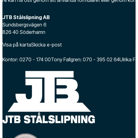
Ni kan nå oss genom att använda formuläret eller genom kont
JTB Stålslipning AB
Sundsbergsvägen 6
826 40 Söderhamn
Visa på karta
Skicka e-post
Kontor: 0270 - 174 00
Tony Fallgren: 070 - 395 02 64
Ulrika F